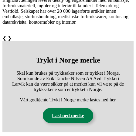
Engrosavdelingen leverer detalj- og engroshandel med emballasje,
forbruksmateriell, møbler og interiør til kunder i Telemark og
Vestfold. Selskapet har over 20 000 lagerførte artikler innen
emballasje, storhusholdning, medisinske forbruksvarer, kontor- og
datarekvisita, kontormøbler og interiør.
❮
❯
Trykt i Norge merke
Skal kun brukes på trykksaker som er trykket i Norge.
Som kunde av Erik Tanche Nilssen AS Avd Trykkeri
Larvik kan du være sikker på at merket kun vil være på de
trykksakene som er trykket i Norge.
Vårt godkjente Trykt i Norge merke lastes ned her.
Last ned merke