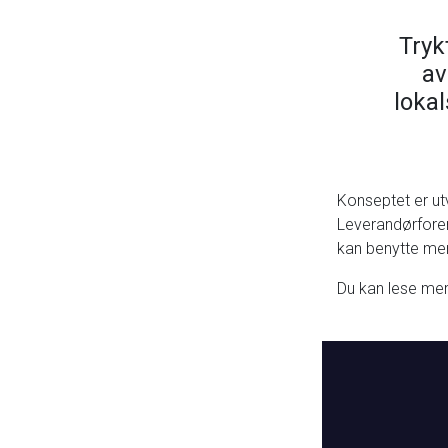
Tryk
av
lokal
Konseptet er ut
Leverandørforen
kan benytte mer
Du kan lese me