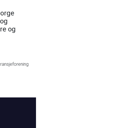
Norge
 og
ere og
ransjeforening