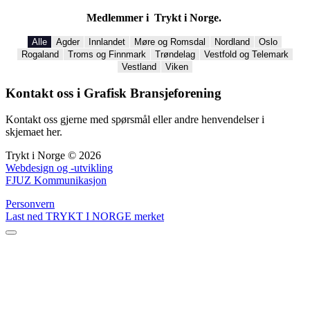
Medlemmer i Trykt i Norge.
Alle
Agder
Innlandet
Møre og Romsdal
Nordland
Oslo
Rogaland
Troms og Finnmark
Trøndelag
Vestfold og Telemark
Vestland
Viken
Kontakt oss i Grafisk Bransjeforening
Kontakt oss gjerne med spørsmål eller andre henvendelser i
skjemaet her.
Trykt i Norge © 2026
Webdesign og -utvikling
FJUZ Kommunikasjon
Personvern
Last ned TRYKT I NORGE merket