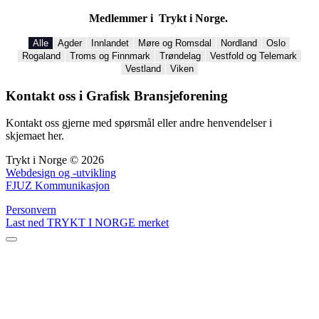
Medlemmer i Trykt i Norge.
Alle
Agder
Innlandet
Møre og Romsdal
Nordland
Oslo
Rogaland
Troms og Finnmark
Trøndelag
Vestfold og Telemark
Vestland
Viken
Kontakt oss i Grafisk Bransjeforening
Kontakt oss gjerne med spørsmål eller andre henvendelser i
skjemaet her.
Trykt i Norge © 2026
Webdesign og -utvikling
FJUZ Kommunikasjon
Personvern
Last ned TRYKT I NORGE merket