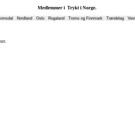
Medlemmer i Trykt i Norge.
Romsdal
Nordland
Oslo
Rogaland
Troms og Finnmark
Trøndelag
Ves
her.