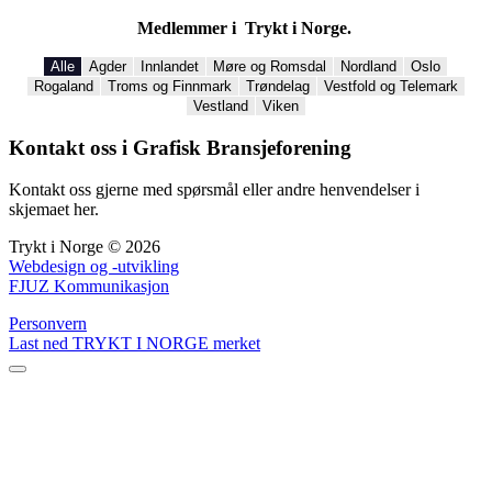
Medlemmer i Trykt i Norge.
Alle
Agder
Innlandet
Møre og Romsdal
Nordland
Oslo
Rogaland
Troms og Finnmark
Trøndelag
Vestfold og Telemark
Vestland
Viken
Kontakt oss i Grafisk Bransjeforening
Kontakt oss gjerne med spørsmål eller andre henvendelser i
skjemaet her.
Trykt i Norge © 2026
Webdesign og -utvikling
FJUZ Kommunikasjon
Personvern
Last ned TRYKT I NORGE merket