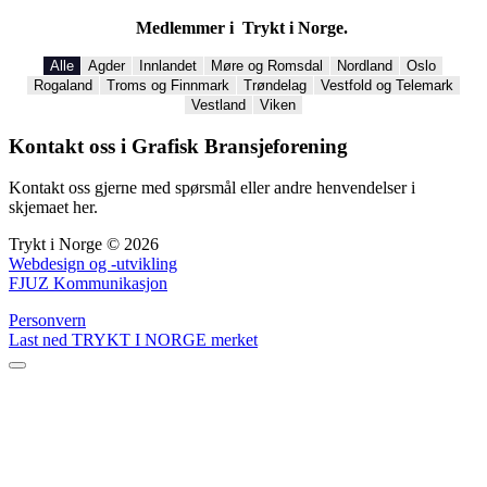
Medlemmer i Trykt i Norge.
Alle
Agder
Innlandet
Møre og Romsdal
Nordland
Oslo
Rogaland
Troms og Finnmark
Trøndelag
Vestfold og Telemark
Vestland
Viken
Kontakt oss i Grafisk Bransjeforening
Kontakt oss gjerne med spørsmål eller andre henvendelser i
skjemaet her.
Trykt i Norge © 2026
Webdesign og -utvikling
FJUZ Kommunikasjon
Personvern
Last ned TRYKT I NORGE merket