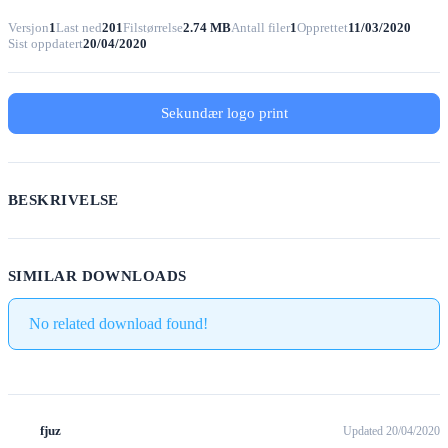
Versjon
1
Last ned
201
Filstørrelse
2.74 MB
Antall filer
1
Opprettet
11/03/2020
Sist oppdatert
20/04/2020
Sekundær logo print
BESKRIVELSE
SIMILAR DOWNLOADS
No related download found!
fjuz
Updated 20/04/2020