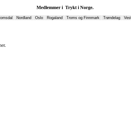
Medlemmer i Trykt i Norge.
Romsdal
Nordland
Oslo
Rogaland
Troms og Finnmark
Trøndelag
Ves
her.