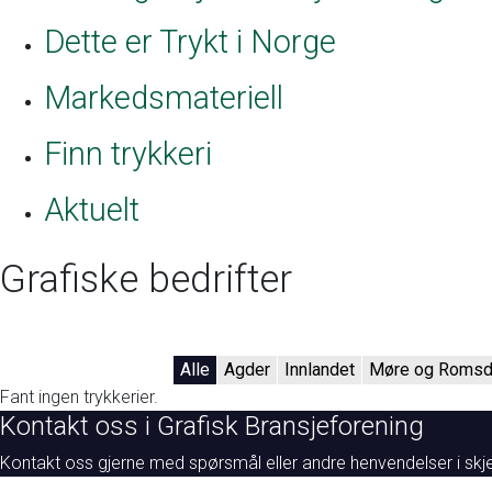
Dette er Trykt i Norge
Markedsmateriell
Finn trykkeri
Aktuelt
Grafiske bedrifter
Alle
Agder
Innlandet
Møre og Romsd
Fant ingen trykkerier.
Kontakt oss i Grafisk Bransjeforening
Kontakt oss gjerne med spørsmål eller andre henvendelser i skj